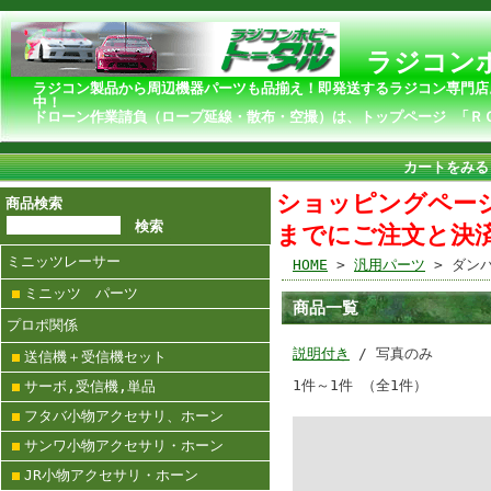
ラジコンホ
ラジコン製品から周辺機器パーツも品揃え！即発送するラジコン専門店
ドローン作業請負（ロープ延線・散布・空撮）は、トップページ 「Ｒ
カートをみる
ショッピングページ
商品検索
までにご注文と決
ミニッツレーサー
HOME
>
汎用パーツ
> ダン
ミニッツ パーツ
商品一覧
プロポ関係
説明付き
/ 写真のみ
送信機＋受信機セット
1件～1件 （全1件）
サーボ,受信機,単品
フタバ小物アクセサリ、ホーン
サンワ小物アクセサリ・ホーン
JR小物アクセサリ・ホーン