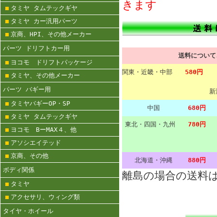
きます
タミヤ タムテックギヤ
タミヤ カー汎用パーツ
京商、HPI、その他メーカー
パーツ ドリフトカー用
送料につい
ヨコモ ドリフトパッケージ
関東・近畿・中部
580円
タミヤ、その他メーカー
パーツ バギー用
新
タミヤバギーOP・SP
中国
680円
タミヤ タムテックギヤ
東北・四国・九州
780円
ヨコモ BーMAX４、他
アソシエイテッド
京商、その他
北海道・沖縄
880円
ボディ関係
離島の場合の送料
タミヤ
アクセサリ、ウィング類
タイヤ・ホイール