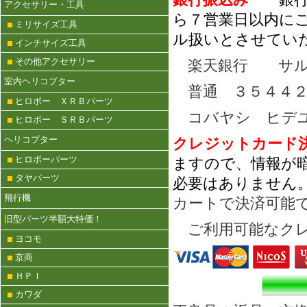
アクセサリー・工具
ら７営業日以内に
ミリサイズ工具
ル扱いとさせてい
インチサイズ工具
その他アクセサリー
楽天銀行 サル
室内ヘリコプター
普通 ３５４４２
ヒロボー ＸＲＢパーツ
コバヤシ ヒデ
ヒロボー ＳＲＢパーツ
ヘリコプター
クレジットカー
ヒロボーパーツ
ますので、情報が
タヤパーツ
必要はありません
飛行機
カートで決済可能
旧型パーツ半額大特価！
ご利用可能なクレ
ヨコモ
京商
ＨＰＩ
カワダ