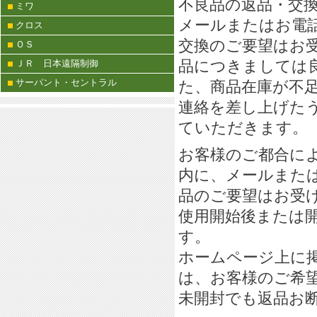
不良品の返品・交
ミワ
メールまたはお電
クロス
交換のご要望はお
ＯＳ
品につきましては
ＪＲ 日本遠隔制御
サーパント・セントラル
た、商品在庫が不
連絡を差し上げた
ていただきます。
お客様のご都合に
内に、メールまた
品のご要望はお受
使用開始後または
す。
ホームページ上に
は、お客様のご希
未開封でも返品お