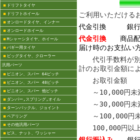
ドリフトタイヤ
ご利用いただける
ドリフトホイール
オンロードタイヤ、インナー
代金引換 銀行
オンロードホイール
代金引換
商品配達
Mシャーシタイヤ、ホイール
届け時のお支払い
バギー用タイヤ
ビッグタイヤ、クローラー
代引手数料が別に
汎用パーツ
計のお取引金額に
ピニオン、スパー 64ピッチ
お取引金
ピニオン、スパー 48ピッチ
～10,000
ピニオン、スパー 他ピッチ
ダンパー,スプリング,オイル
～30,000
ターンバックル、ジョイント
～100,000
ベアリング
その他汎用パーツ
100,000円
ビス、ナット、ワッシャー
銀行振込み
銀