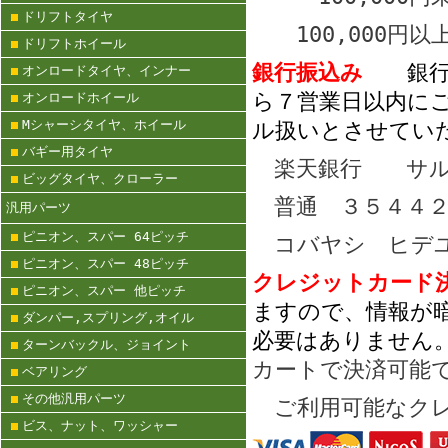
ドリフトタイヤ
100,000円
ドリフトホイール
銀行振込み
銀
オンロードタイヤ、インナー
ら７営業日以内に
オンロードホイール
Mシャーシタイヤ、ホイール
ル扱いとさせてい
バギー用タイヤ
楽天銀行 サル
ビッグタイヤ、クローラー
普通 ３５４４２
汎用パーツ
ピニオン、スパー 64ピッチ
コバヤシ ヒデ
ピニオン、スパー 48ピッチ
クレジットカー
ピニオン、スパー 他ピッチ
ますので、情報が
ダンパー,スプリング,オイル
必要はありません
ターンバックル、ジョイント
カートで決済可能
ベアリング
その他汎用パーツ
ご利用可能なクレ
ビス、ナット、ワッシャー