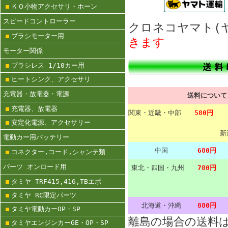
ＫＯ小物アクセサリ・ホーン
スピードコントローラー
クロネコヤマト
ブラシモーター用
きます
モーター関係
ブラシレス 1/10カー用
ヒートシンク、アクセサリ
充電器・放電器・電源
送料につい
充電器、放電器
関東・近畿・中部
580円
安定化電源、アクセサリー
新
電動カー用バッテリー
中国
680円
コネクター,コード,シャンテ類
パーツ オンロード用
東北・四国・九州
780円
タミヤ TRF415,416,TBエボ
タミヤ RC限定パーツ
北海道・沖縄
880円
タミヤ電動カーOP・SP
離島の場合の送料
タミヤエンジンカーGE・OP・SP