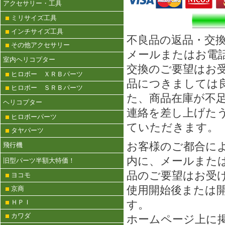
アクセサリー・工具
ミリサイズ工具
インチサイズ工具
不良品の返品・交
その他アクセサリー
メールまたはお電
室内ヘリコプター
交換のご要望はお
ヒロボー ＸＲＢパーツ
品につきましては
ヒロボー ＳＲＢパーツ
た、商品在庫が不
ヘリコプター
連絡を差し上げた
ヒロボーパーツ
ていただきます。
タヤパーツ
お客様のご都合に
飛行機
内に、メールまた
旧型パーツ半額大特価！
品のご要望はお受
ヨコモ
使用開始後または
京商
す。
ＨＰＩ
カワダ
ホームページ上に