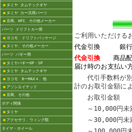
タミヤ タムテックギヤ
タミヤ カー汎用パーツ
京商、HPI、その他メーカー
パーツ ドリフトカー用
ご利用いただける
ヨコモ ドリフトパッケージ
代金引換 銀行
タミヤ、その他メーカー
パーツ バギー用
代金引換
商品配達
タミヤバギーOP・SP
届け時のお支払い
タミヤ タムテックギヤ
代引手数料が別に
ヨコモ BーMAX４、他
計のお取引金額に
アソシエイテッド
京商、その他
お取引金
ボディ関係
～10,000
タミヤ
～30,000
アクセサリ、ウィング類
タイヤ・ホイール
～100,000