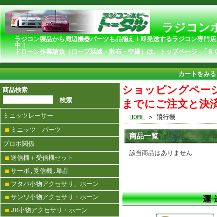
ラジコンホ
ラジコン製品から周辺機器パーツも品揃え！即発送するラジコン専門店
ドローン作業請負（ロープ延線・散布・空撮）は、トップページ 「Ｒ
カートをみる
ショッピングページ
商品検索
までにご注文と決
ミニッツレーサー
HOME
> 飛行機
ミニッツ パーツ
商品一覧
プロポ関係
該当商品はありません
送信機＋受信機セット
サーボ,受信機,単品
フタバ小物アクセサリ、ホーン
サンワ小物アクセサリ・ホーン
JR小物アクセサリ・ホーン