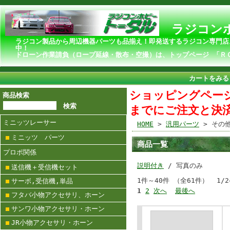
ラジコンホ
ラジコン製品から周辺機器パーツも品揃え！即発送するラジコン専門店
ドローン作業請負（ロープ延線・散布・空撮）は、トップページ 「Ｒ
カートをみる
ショッピングページ
商品検索
までにご注文と決
ミニッツレーサー
HOME
>
汎用パーツ
> その
ミニッツ パーツ
商品一覧
プロポ関係
説明付き
/ 写真のみ
送信機＋受信機セット
1件～40件 （全61件） 1/
サーボ,受信機,単品
1
2
次へ
最後へ
フタバ小物アクセサリ、ホーン
サンワ小物アクセサリ・ホーン
JR小物アクセサリ・ホーン