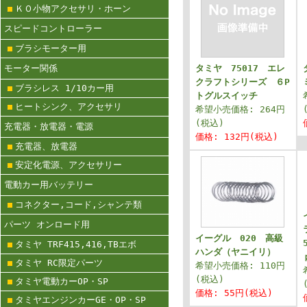
ＫＯ小物アクセサリ・ホーン
スピードコントローラー
ブラシモーター用
モーター関係
タミヤ 75017 エレ
クラフトシリーズ ６P
ブラシレス 1/10カー用
トグルスイッチ
ヒートシンク、アクセサリ
希望小売価格: 264円
(税込)
充電器・放電器・電源
価格: 132円(税込)
充電器、放電器
安定化電源、アクセサリー
電動カー用バッテリー
コネクター,コード,シャンテ類
パーツ オンロード用
イーグル 020 高級
タミヤ TRF415,416,TBエボ
ハンダ（ヤニイリ）
タミヤ RC限定パーツ
希望小売価格: 110円
(税込)
タミヤ電動カーOP・SP
価格: 55円(税込)
タミヤエンジンカーGE・OP・SP