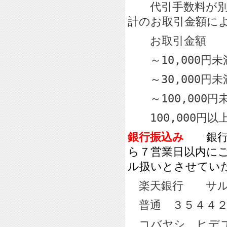
代引手数料が別に
計のお取引金額に
お取引金
～10,000
～30,000
～100,000
100,000円
銀行振込み
銀
ら７営業日以内に
ル扱いとさせてい
楽天銀行 サル
普通 ３５４４２
コバヤシ ヒデ