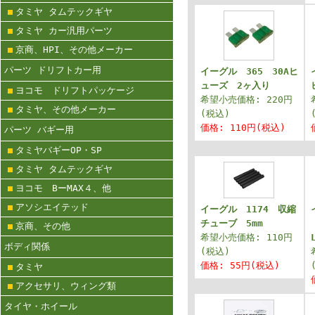
タミヤ タムテックギヤ
タミヤ カー汎用パーツ
京商、HPI、その他メーカー
パーツ ドリフトカー用
イーグル 365 30Aヒ
ューズ 2ヶ入り
ヨコモ ドリフトパッケージ
希望小売価格: 220円
タミヤ、その他メーカー
(税込)
価格: 110円(税込)
パーツ バギー用
タミヤバギーOP・SP
タミヤ タムテックギヤ
ヨコモ BーMAX４、他
アソシエイテッド
イーグル 1174 収縮
チューブ 5mm
京商、その他
希望小売価格: 110円
ボディ関係
(税込)
価格: 55円(税込)
タミヤ
アクセサリ、ウィング類
タイヤ・ホイール