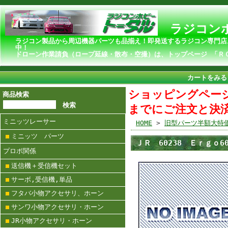
ラジコンホ
ラジコン製品から周辺機器パーツも品揃え！即発送するラジコン専門店
ドローン作業請負（ロープ延線・散布・空撮）は、トップページ 「Ｒ
カートをみる
ショッピングページ
商品検索
までにご注文と決
ミニッツレーサー
HOME
>
旧型パーツ半額大特
ミニッツ パーツ
ＪＲ 60238 Ｅｒｇｏ
プロポ関係
送信機＋受信機セット
サーボ,受信機,単品
フタバ小物アクセサリ、ホーン
サンワ小物アクセサリ・ホーン
JR小物アクセサリ・ホーン