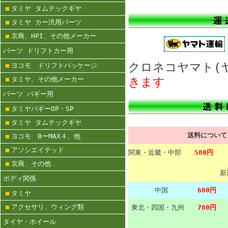
タミヤ タムテックギヤ
タミヤ カー汎用パーツ
京商、HPI、その他メーカー
パーツ ドリフトカー用
クロネコヤマト
ヨコモ ドリフトパッケージ
タミヤ、その他メーカー
きます
パーツ バギー用
タミヤバギーOP・SP
タミヤ タムテックギヤ
送料につい
ヨコモ BーMAX４、他
アソシエイテッド
関東・近畿・中部
580円
京商、その他
新
ボディ関係
中国
680円
タミヤ
アクセサリ、ウィング類
東北・四国・九州
780円
タイヤ・ホイール