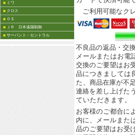
ミワ
ご利用可能なクレ
クロス
ＯＳ
ＪＲ 日本遠隔制御
サーパント・セントラル
不良品の返品・交
メールまたはお電
交換のご要望はお
品につきましては
た、商品在庫が不
連絡を差し上げた
ていただきます。
お客様のご都合に
内に、メールまた
品のご要望はお受