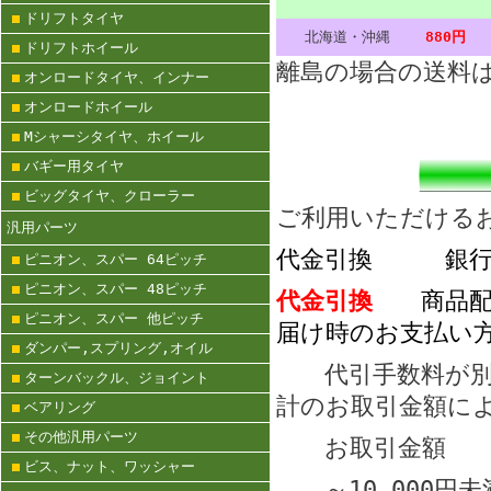
ドリフトタイヤ
北海道・沖縄
880円
ドリフトホイール
離島の場合の送料
オンロードタイヤ、インナー
オンロードホイール
Mシャーシタイヤ、ホイール
バギー用タイヤ
ビッグタイヤ、クローラー
ご利用いただける
汎用パーツ
代金引換 銀行
ピニオン、スパー 64ピッチ
ピニオン、スパー 48ピッチ
代金引換
商品配達
ピニオン、スパー 他ピッチ
届け時のお支払い
ダンパー,スプリング,オイル
代引手数料が別に
ターンバックル、ジョイント
計のお取引金額に
ベアリング
その他汎用パーツ
お取引金
ビス、ナット、ワッシャー
～10,000