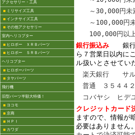
アクセサリー・工具
～30,000
ミリサイズ工具
インチサイズ工具
～100,000
その他アクセサリー
100,000円
室内ヘリコプター
銀行振込み
銀
ヒロボー ＸＲＢパーツ
ら７営業日以内に
ヒロボー ＳＲＢパーツ
ル扱いとさせてい
ヘリコプター
ヒロボーパーツ
楽天銀行 サル
タヤパーツ
普通 ３５４４２
飛行機
コバヤシ ヒデ
旧型パーツ半額大特価！
ヨコモ
クレジットカー
京商
ますので、情報が
ＨＰＩ
必要はありません
カワダ
カートで決済可能