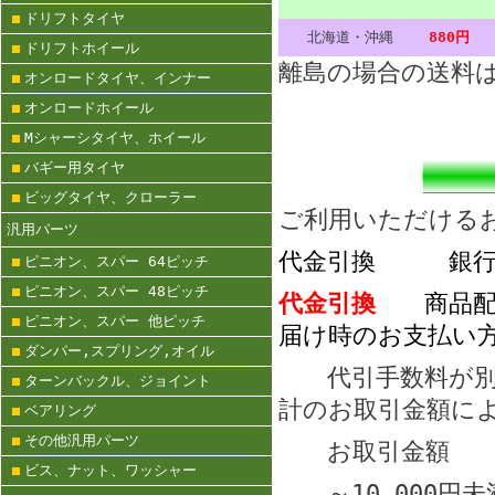
ドリフトタイヤ
北海道・沖縄
880円
ドリフトホイール
離島の場合の送料
オンロードタイヤ、インナー
オンロードホイール
Mシャーシタイヤ、ホイール
バギー用タイヤ
ビッグタイヤ、クローラー
ご利用いただける
汎用パーツ
代金引換 銀行
ピニオン、スパー 64ピッチ
ピニオン、スパー 48ピッチ
代金引換
商品配達
ピニオン、スパー 他ピッチ
届け時のお支払い
ダンパー,スプリング,オイル
代引手数料が別に
ターンバックル、ジョイント
計のお取引金額に
ベアリング
その他汎用パーツ
お取引金
ビス、ナット、ワッシャー
～10,000