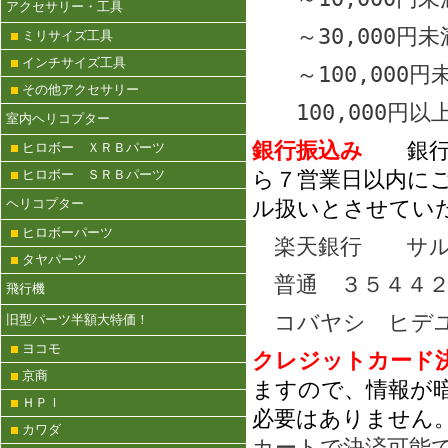
アクセサリー・工具
～30,000
ミリサイズ工具
インチサイズ工具
～100,000
その他アクセサリー
100,000円
室内ヘリコプター
銀行振込み
銀
ヒロボー ＸＲＢパーツ
ら７営業日以内に
ヒロボー ＳＲＢパーツ
ル扱いとさせてい
ヘリコプター
ヒロボーパーツ
楽天銀行 サル
タヤパーツ
普通 ３５４４２
飛行機
コバヤシ ヒデ
旧型パーツ半額大特価！
ヨコモ
クレジットカー
京商
ますので、情報が
ＨＰＩ
必要はありません
カワダ
カートで決済可能