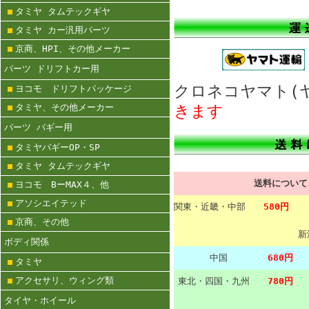
タミヤ タムテックギヤ
タミヤ カー汎用パーツ
京商、HPI、その他メーカー
パーツ ドリフトカー用
クロネコヤマト
ヨコモ ドリフトパッケージ
タミヤ、その他メーカー
きます
パーツ バギー用
タミヤバギーOP・SP
タミヤ タムテックギヤ
送料につい
ヨコモ BーMAX４、他
アソシエイテッド
関東・近畿・中部
580円
京商、その他
新
ボディ関係
中国
680円
タミヤ
アクセサリ、ウィング類
東北・四国・九州
780円
タイヤ・ホイール