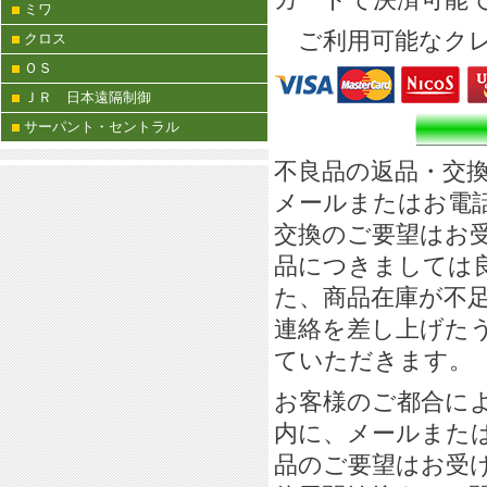
ミワ
ご利用可能なクレ
クロス
ＯＳ
ＪＲ 日本遠隔制御
サーパント・セントラル
不良品の返品・交
メールまたはお電
交換のご要望はお
品につきましては
た、商品在庫が不
連絡を差し上げた
ていただきます。
お客様のご都合に
内に、メールまた
品のご要望はお受