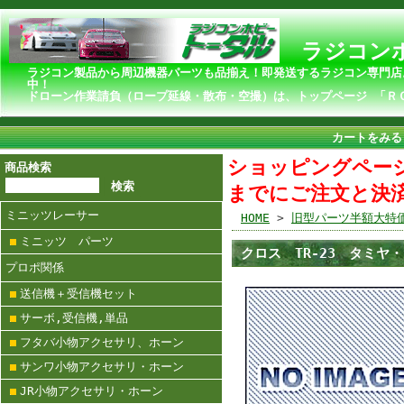
ラジコンホ
ラジコン製品から周辺機器パーツも品揃え！即発送するラジコン専門店
ドローン作業請負（ロープ延線・散布・空撮）は、トップページ 「Ｒ
カートをみる
ショッピングページ
商品検索
までにご注文と決
ミニッツレーサー
HOME
>
旧型パーツ半額大特
ミニッツ パーツ
クロス TR-23 タミ
プロポ関係
送信機＋受信機セット
サーボ,受信機,単品
フタバ小物アクセサリ、ホーン
サンワ小物アクセサリ・ホーン
JR小物アクセサリ・ホーン